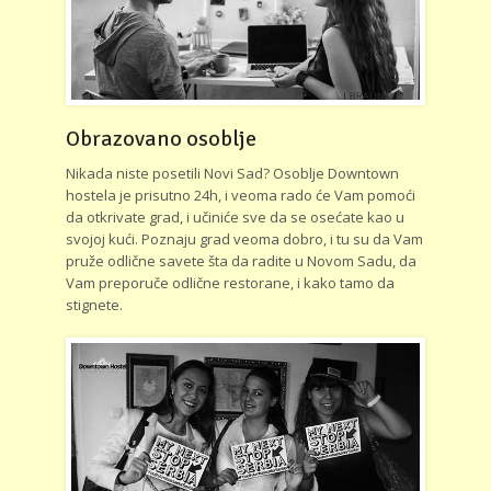
Obrazovano osoblje
Nikada niste posetili Novi Sad? Osoblje Downtown
hostela je prisutno 24h, i veoma rado će Vam pomoći
da otkrivate grad, i učiniće sve da se osećate kao u
svojoj kući. Poznaju grad veoma dobro, i tu su da Vam
pruže odlične savete šta da radite u Novom Sadu, da
Vam preporuče odlične restorane, i kako tamo da
stignete.