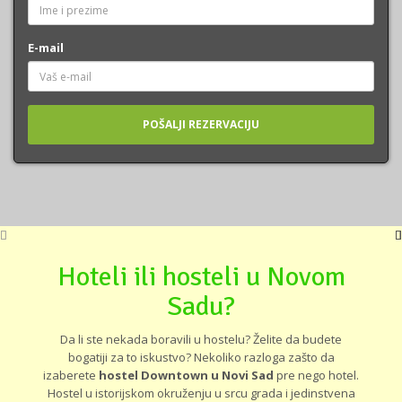
E-mail
Hoteli ili hosteli u Novom
Sadu?
Da li ste nekada boravili u hostelu? Želite da budete
bogatiji za to iskustvo? Nekoliko razloga zašto da
izaberete
hostel Downtown u Novi Sad
pre nego hotel.
Hostel u istorijskom okruženju u srcu grada i jedinstvena