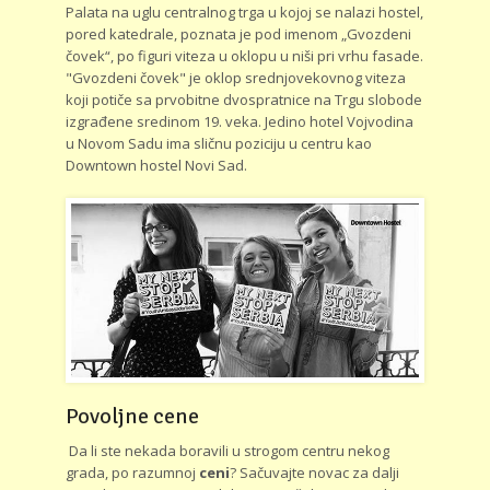
Palata na uglu centralnog trga u kojoj se nalazi hostel,
pored katedrale, poznata je pod imenom „Gvozdeni
čovek“, po figuri viteza u oklopu u niši pri vrhu fasade.
"Gvozdeni čovek" je oklop srednjovekovnog viteza
koji potiče sa prvobitne dvospratnice na Trgu slobode
izgrađene sredinom 19. veka. Jedino hotel Vojvodina
u Novom Sadu ima sličnu poziciju u centru kao
Downtown hostel Novi Sad.
Povoljne cene
Da li ste nekada boravili u strogom centru nekog
grada, po razumnoj
ceni
? Sačuvajte novac za dalji