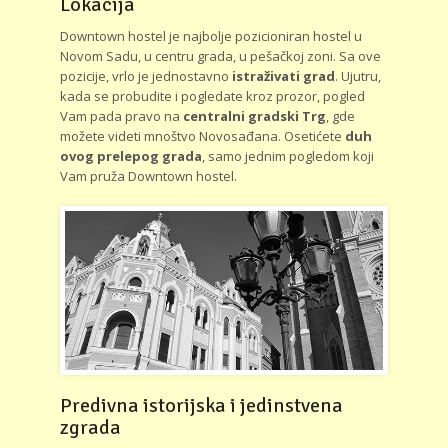
Lokacija
Downtown hostel je najbolje pozicioniran hostel u
Novom Sadu, u centru grada, u pešačkoj zoni. Sa ove
pozicije, vrlo je jednostavno
istraživati grad
. Ujutru,
kada se probudite i pogledate kroz prozor, pogled
Vam pada pravo na
centralni gradski Trg
, gde
možete videti mnoštvo Novosađana. Osetićete
duh
ovog prelepog grada
, samo jednim pogledom koji
Vam pruža Downtown hostel.
Predivna istorijska i jedinstvena
zgrada