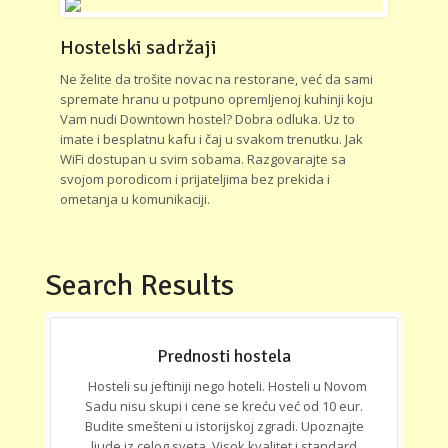
Hostelski sadržaji
Ne želite da trošite novac na restorane, već da sami
spremate hranu u potpuno opremljenoj kuhinji koju
Vam nudi Downtown hostel? Dobra odluka. Uz to
imate i besplatnu kafu i čaj u svakom trenutku. Jak
WiFi dostupan u svim sobama. Razgovarajte sa
svojom porodicom i prijateljima bez prekida i
ometanja u komunikaciji.
Search Results
Prednosti hostela
Hosteli su jeftiniji nego hoteli. Hosteli u Novom
Sadu nisu skupi i cene se kreću već od 10 eur.
Budite smešteni u istorijskoj zgradi. Upoznajte
ljude iz celog sveta. Visok kvalitet i standard