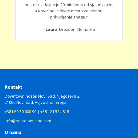
hostelu. Udaljen je 20 min hoda od sjajne plaže,
a Novi Sad je divno mesto za odmor i
prikupljanje snage."
-
Laura
, Drezden, Nemačka
Kontakt
Downtown hostel Novi Sad, Njegoševa 2
21000 Novi Sad, Vojvodina, Srbija
+381 60 30 600 90
|
+381 21 524 818
info@hostelnovisad.com
O nama