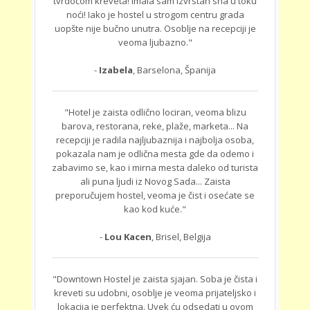
tvrdoćom kreveta! Imala sam izvrstan sna u toku
noći! Iako je hostel u strogom centru grada
uopšte nije bučno unutra. Osoblje na recepciji je
veoma ljubazno."
-
Izabela
, Barselona, Španija
"Hotel je zaista odlično lociran, veoma blizu
barova, restorana, reke, plaže, marketa... Na
recepciji je radila najljubaznija i najbolja osoba,
pokazala nam je odlična mesta gde da odemo i
zabavimo se, kao i mirna mesta daleko od turista
ali puna ljudi iz Novog Sada... Zaista
preporučujem hostel, veoma je čist i osećate se
kao kod kuće."
-
Lou Kacen
, Brisel, Belgija
"Downtown Hostel je zaista sjajan. Soba je čista i
kreveti su udobni, osoblje je veoma prijateljsko i
lokacija je perfektna. Uvek ću odsedati u ovom