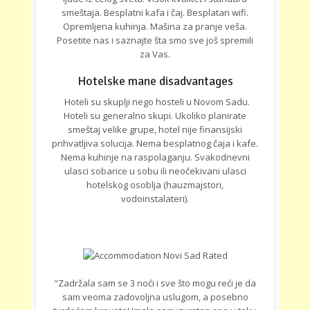
smeštaja. Besplatni kafa i čaj. Besplatan wifi.
Opremljena kuhinja. Mašina za pranje veša.
Posetite nas i saznajte šta smo sve još spremili
za Vas.
Hotelske mane disadvantages
Hoteli su skuplji nego hosteli u Novom Sadu.
Hoteli su generalno skupi. Ukoliko planirate
smeštaj velike grupe, hotel nije finansijski
prihvatljiva solucija. Nema besplatnog čaja i kafe.
Nema kuhinje na raspolaganju. Svakodnevni
ulasci sobarice u sobu ili neočekivani ulasci
hotelskog osoblja (hauzmajstori,
vodoinstalateri).
"Zadržala sam se 3 noći i sve što mogu reći je da
sam veoma zadovoljna uslugom, a posebno