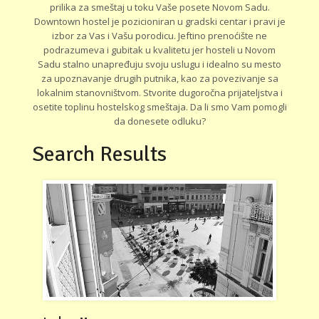
prilika za smeštaj u toku Vaše posete Novom Sadu.
Downtown hostel je pozicioniran u gradski centar i pravi je
izbor za Vas i Vašu porodicu. Jeftino prenoćište ne
podrazumeva i gubitak u kvalitetu jer hosteli u Novom
Sadu stalno unapređuju svoju uslugu i idealno su mesto
za upoznavanje drugih putnika, kao za povezivanje sa
lokalnim stanovništvom. Stvorite dugoročna prijateljstva i
osetite toplinu hostelskog smeštaja. Da li smo Vam pomogli
da donesete odluku?
Search Results